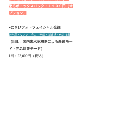
塗るボトックスパック：１１００円（オ
プション）
●にきびフォトフェイシャル全顔
副作用・リスク 赤み・乾燥・刺激感・色素沈着
（BBL：国内未承認機器による
​殺菌モー
ド・赤み対策モード
）
1回：22,000​​円（税込）
美肌レーザージェネシスレーザー