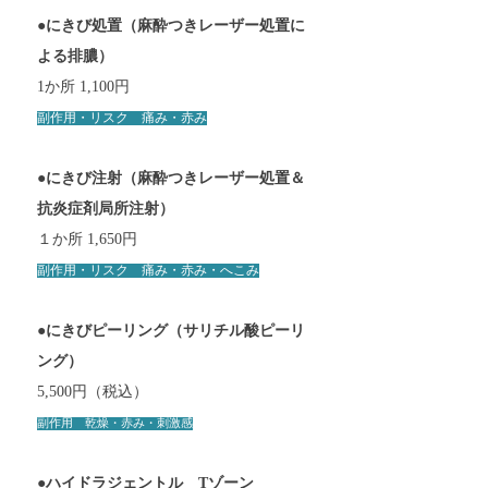
●にきび処置（麻酔つきレーザー処置に
よる排膿）
1か所 1,100円
副作用
・リスク 痛み・赤み
●
にきび注射（麻酔つきレーザー処置＆
抗炎症剤局所注射
）
１か所 1,650円
副作用・リスク 痛み・
赤
み・へこみ
●にきびピーリング（サリチル酸ピーリ
ング）
5,500円（税込）
副作用 乾燥・赤み・刺
激感
●ハイドラジェントル Tゾーン